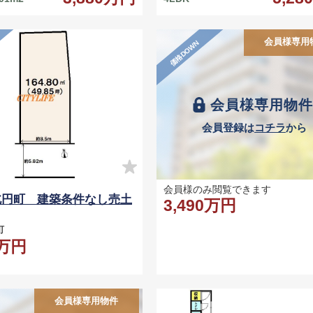
会員様専用
価格DOWN
会員様専用物
会員登録は
コチラ
から
会員様のみ閲覧できます
北円町 建築条件なし売土
3,490万円
円町
9万円
会員様専用物件