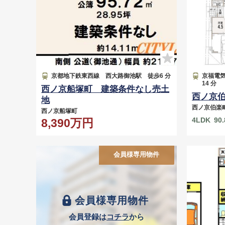
京都地下鉄東西線 西大路御池駅 徒歩6 分
京福電
14 分
西ノ京船塚町 建築条件なし売土
西ノ京
地
西ノ京伯楽
西ノ京船塚町
4LDK
90
8,390万円
会員様専用物件
会員様専用物件
会員登録は
コチラ
から