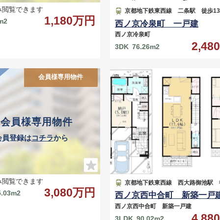
み閲覧できます
京都地下鉄東西線 二条駅 徒歩13
1,180万円
m2
西ノ京冷泉町 一戸建
西ノ京冷泉町
2,4
3DK
76.26m2
会員様専用物件
会員様専用物件
会員登録は
コチラ
から
み閲覧できます
京都地下鉄東西線 西大路御池駅 徒
3,080万円
5.03m2
西ノ京西中合町 新築一戸
西ノ京西中合町 新築一戸建
4,8
3LDK
90.02m2