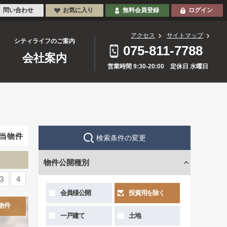
問い合わせ
お気に入り
無料会員登録
ログイン
アクセス
サイトマップ
シティライフのご案内
075-811-7788
会社案内
営業時間 9:30-20:00 定休日 水曜日
当物件
検索条件の変更
物件公開種別
3
4
会員様公開
投資用を除く
物件
一戸建て
土地