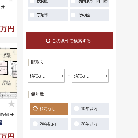
伏見区
長岡京市・向日市
 分
宇治市
その他
80万円
この条件で検索する
間取り
～
築年数
指定なし
10年以内
歩4 分
建
20年以内
30年以内
80万円