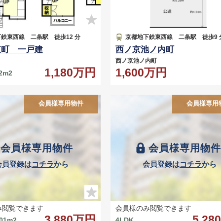
鉄東西線 二条駅 徒歩12 分
京都地下鉄東西線 二条駅 徒歩9 
東町 一戸建
西ノ京池ノ内町
町
西ノ京池ノ内町
1,180万円
1,600万円
52m2
会員様専用物件
会員様専用
会員様専用物件
会員様専用物
会員登録は
コチラ
から
会員登録は
コチラ
から
み閲覧できます
会員様のみ閲覧できます
3,880万円
5,2
.01m2
4LDK