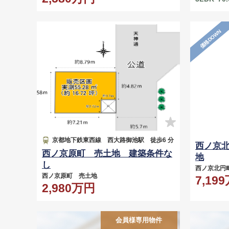
価格DOWN
京都地下鉄東西線 西大路御池駅 徒歩6 分
西ノ京
西ノ京原町 売土地 建築条件な
地
し
西ノ京北
西ノ京原町 売土地
7,19
2,980万円
会員様専用物件