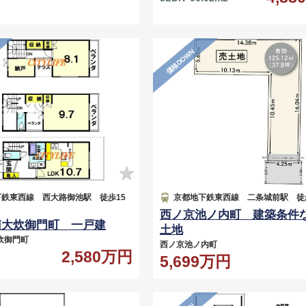
価格DOWN
鉄東西線 西大路御池駅 徒歩15
京都地下鉄東西線 二条城前駅 徒歩
西ノ京池ノ内町 建築条件
南大炊御門町 一戸建
土地
炊御門町
西ノ京池ノ内町
2,580万円
5,699万円