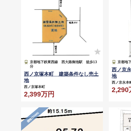
京都地下鉄東西線 西大路御池駅 徒歩13
京都地下
分
西ノ京
西ノ京塚本町 建築条件なし売土
地
地
西ノ京永
西ノ京塚本町
2,29
2,399万円
価格DOWN