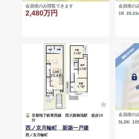
会員様のみ閲覧できます
会員様の
2,480万円
1R
20.23
価格DOWN
会員様の
京都地下鉄東西線 西大路御池駅 徒歩10
分
5LDK
10
西ノ京月輪町 新築一戸建
西ノ京月輪町