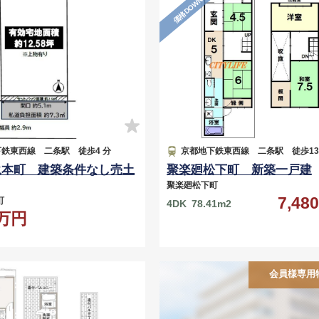
価格DOWN
鉄東西線 二条駅 徒歩4 分
京都地下鉄東西線 二条駅 徒歩13
永本町 建築条件なし売土
聚楽廻松下町 新築一戸建
聚楽廻松下町
7,4
本町
4DK
78.41m2
0万円
会員様専用