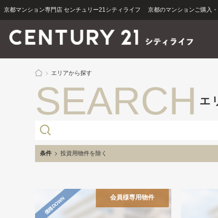
京都マンション専門店 センチュリー21シティライフ 京都のマンションご購入
エリアから探す
SEARCH
エ
条件
投資用物件を除く
会員様専用物件
価格DOWN