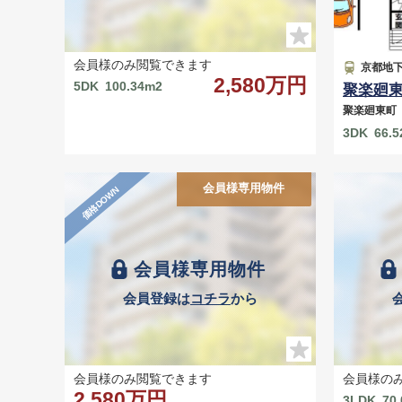
会員様のみ閲覧できます
京都地下
2,580万円
5DK
100.34m2
聚楽廻
聚楽廻東
3DK
66.
会員様専用物件
価格DOWN
会員様専用物件
会員登録は
コチラ
から
会員様のみ閲覧できます
会員様の
2,580万円
3LDK
70