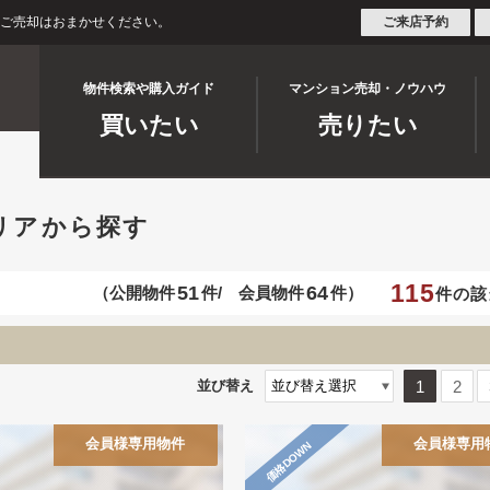
・ご売却はおまかせください。
ご来店予約
物件検索や購入ガイド
マンション売却・ノウハウ
買いたい
売りたい
リアから探す
115
51
64
（公開物件
件/
会員物件
件）
件の該
1
2
並び替え
会員様専用物件
会員様専用
価格DOWN