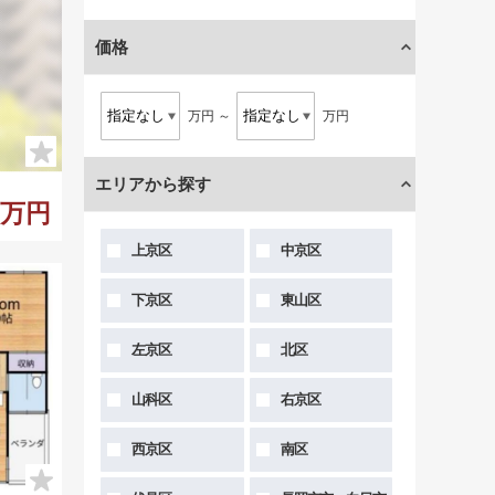
価格
件
万円 ～
万円
エリアから探す
00万円
上京区
中京区
下京区
東山区
左京区
北区
山科区
右京区
西京区
南区