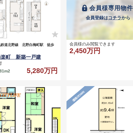
会員様専用物
会員登録は
コチラ
から
会員様のみ閲覧できます
気鉄道北野線 北野白梅町駅 徒歩
2,450万円
伯楽町 新築一戸建
町
5,280万円
.81m2
価格DOWN