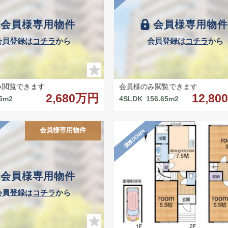
会員様専用物件
会員様専用物
会員登録は
コチラ
から
会員登録は
コチラ
から
み閲覧できます
会員様のみ閲覧できます
2,680万円
12,8
45m2
4SLDK
156.65m2
会員様専用物件
価格DOWN
会員様専用物件
会員登録は
コチラ
から