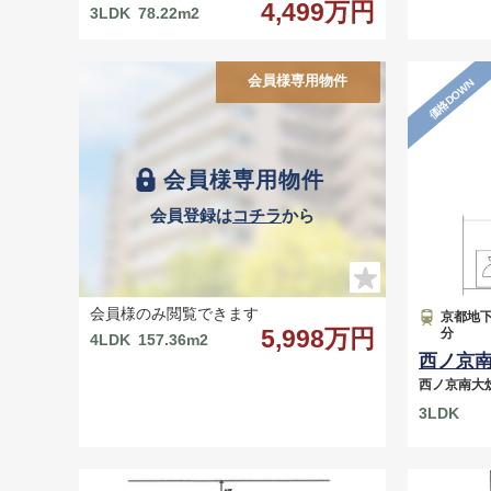
4,499万円
3LDK
78.22m2
会員様専用物件
価格DOWN
会員様専用物件
会員登録は
コチラ
から
会員様のみ閲覧できます
京都地下
5,998万円
分
4LDK
157.36m2
西ノ京
西ノ京南大
3LDK