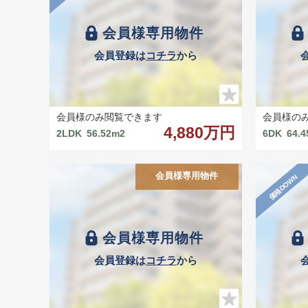
会員様専用物件
会員登録は
コチラ
から
会員様のみ閲覧できます
会員様の
4,880万円
2LDK
56.52m2
6DK
64.
会員様専用物件
価格DOWN
会員様専用物件
会員登録は
コチラ
から